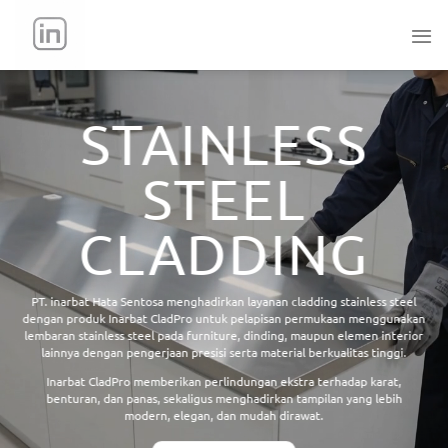
Skip
to
content
STAINLESS
STEEL
CLADDING
PT. inarbat Hata Sentosa menghadirkan layanan cladding stainless steel
dengan produk Inarbat CladPro untuk pelapisan permukaan menggunakan
lembaran stainless steel pada furniture, dinding, maupun elemen interior
lainnya dengan pengerjaan presisi serta material berkualitas tinggi.
Inarbat CladPro memberikan perlindungan ekstra terhadap karat,
benturan, dan panas, sekaligus menghadirkan tampilan yang lebih
modern, elegan, dan mudah dirawat.